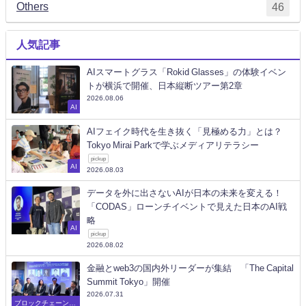
Others
46
人気記事
AIスマートグラス「Rokid Glasses」の体験イベン
トが横浜で開催、日本縦断ツアー第2章
2026.08.06
AI
AIフェイク時代を生き抜く「見極める力」とは？
Tokyo Mirai Parkで学ぶメディアリテラシー
pickup
AI
2026.08.03
データを外に出さないAIが日本の未来を変える！
「CODAS」ローンチイベントで見えた日本のAI戦
略
AI
pickup
2026.08.02
金融とweb3の国内外リーダーが集結 「The Capital
Summit Tokyo」開催
2026.07.31
ブロックチェーン/W