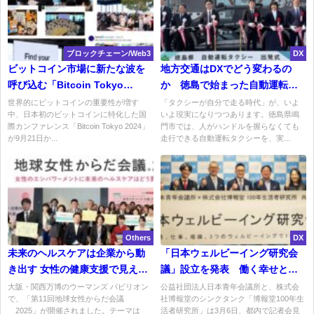
ブロックチェーン/Web3
DX
ビットコイン市場に新たな波を
地方交通はDXでどう変わるの
呼び込む「Bitcoin Tokyo
か 徳島で始まった自動運転タ
2024」が大盛況で幕を閉じる
クシーの実証から見えるもの
世界的にビットコインの重要性が増す
「タクシーが自分で走る時代」が、いよ
中、日本初のビットコインに特化した国
いよ現実になりつつあります。徳島県鳴
際カンファレンス「Bitcoin Tokyo 2024」
門市では、人がハンドルを握らなくても
が9月21日か...
走行できる自動運転タクシーを、実...
Others
DX
未来のヘルスケアは企業から動
「日本ウェルビーイング研究会
き出す 女性の健康支援で見えた
議」設立を発表 働く幸せと生
新たな社会モデル
活の充実を可視化する新プロジ
大阪・関西万博のウーマンズ パビリオン
公益社団法人日本青年会議所と、株式会
で、「第11回地球女性からだ会議
社博報堂のシンクタンク「博報堂100年生
ェクト
®︎2025」が開催されました。テーマは
活者研究所」は3月6日、都内で記者会見