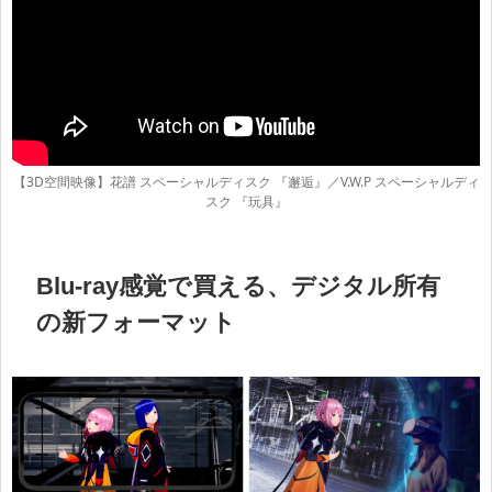
【3D空間映像】花譜 スペーシャルディスク 『邂逅』／V.W.P スペーシャルディ
スク 『玩具』
Blu-ray感覚で買える、デジタル所有
の新フォーマット