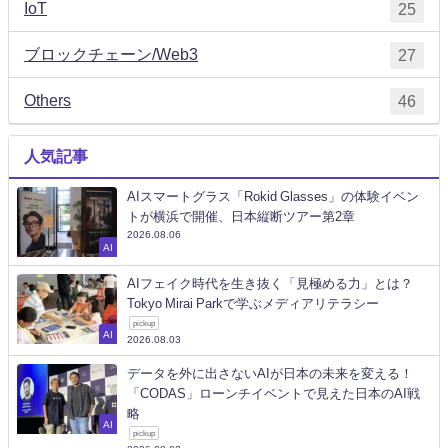
IoT
25
ブロックチェーン/Web3
27
Others
46
人気記事
AIスマートグラス「Rokid Glasses」の体験イベン
トが横浜で開催、日本縦断ツアー第2章
2026.08.06
AI
AIフェイク時代を生き抜く「見極める力」とは？
Tokyo Mirai Parkで学ぶメディアリテラシー
pickup
AI
2026.08.03
データを外に出さないAIが日本の未来を変える！
「CODAS」ローンチイベントで見えた日本のAI戦
略
AI
pickup