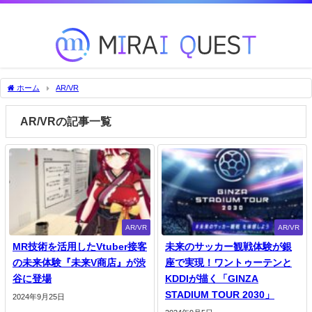
未来を変える技術をいち早くお届け！
ホーム
AR/VR
AR/VRの記事一覧
AR/VR
AR/VR
MR技術を活用したVtuber接客
未来のサッカー観戦体験が銀
の未来体験『未来V商店』が渋
座で実現！ワントゥーテンと
谷に登場
KDDIが描く「GINZA
STADIUM TOUR 2030」
2024年9月25日