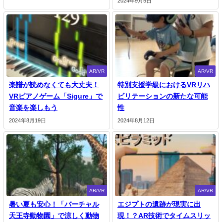
2024年9月5日
AR/VR
AR/VR
楽譜が読めなくても大丈夫！
特別支援学級におけるVRリハ
VRピアノゲーム「Sigure」で
ビリテーションの新たな可能
音楽を楽しもう
性
2024年8月19日
2024年8月12日
AR/VR
AR/VR
暑い夏も安心！「バーチャル
エジプトの遺跡が現実に出
天王寺動物園」で涼しく動物
現！？AR技術でタイムスリッ