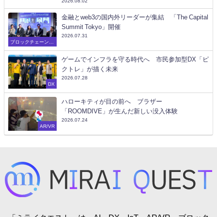
2026.08.02
金融とweb3の国内外リーダーが集結 「The Capital
Summit Tokyo」開催
2026.07.31
ブロックチェーン/W
eb3
ゲームでインフラを守る時代へ 市民参加型DX「ピ
クトレ」が描く未来
2026.07.28
DX
ハローキティが目の前へ ブラザー
「ROOMDIVE」が生んだ新しい没入体験
2026.07.24
AR/VR