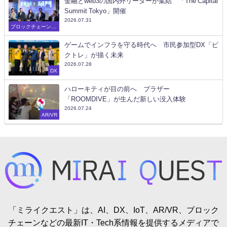
金融とweb3の国内外リーダーが集結 「The Capital
Summit Tokyo」開催
2026.07.31
ブロックチェーン/W
eb3
ゲームでインフラを守る時代へ 市民参加型DX「ピ
クトレ」が描く未来
2026.07.28
DX
ハローキティが目の前へ ブラザー
「ROOMDIVE」が生んだ新しい没入体験
2026.07.24
AR/VR
「ミライクエスト」は、AI、DX、IoT、AR/VR、ブロック
チェーンなどの最新IT・Tech系情報を提供するメディアで