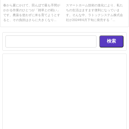
が描く農業の未来
ム、新開閉センサーを発売
春から夏にかけて、田んぼで最も手間が
スマートホーム技術の進化により、私た
かかる作業のひとつが「雑草との戦い」
ちの生活はますます便利になっていま
です。農薬を使わずに米を育てようとす
す。そんな中、ラトックシステム株式会
ると、その負担はさらに大きくなり...
社が2024年6月下旬に発売する「...
検索