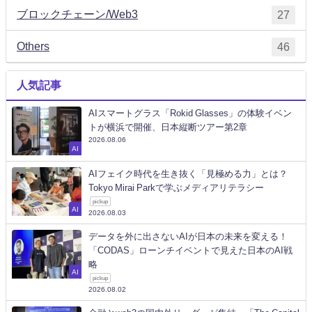
ブロックチェーン/Web3
27
Others
46
人気記事
AIスマートグラス「Rokid Glasses」の体験イベン
トが横浜で開催、日本縦断ツアー第2章
2026.08.06
AI
AIフェイク時代を生き抜く「見極める力」とは？
Tokyo Mirai Parkで学ぶメディアリテラシー
pickup
AI
2026.08.03
データを外に出さないAIが日本の未来を変える！
「CODAS」ローンチイベントで見えた日本のAI戦
略
AI
pickup
2026.08.02