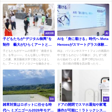
AR/VR
AI
子どもたちが“デジタル御輿”を
AIを「身に着ける」時代へ Meta
制作 藝大がひらくアートとテ
Heroesがスマートグラス体験会
クノロジーの学び
を開催
子どもたちがゲームの世界で「創造する
AIは、パソコンやスマートフォンの画面の
力」を学ぶ――。そんな新しい学びが、
中で使うものという印象が、少しずつ変
この夏、東京藝術大学で形になりまし
わり始めています。音声で呼びかけた
た。アートとテクノロジーを融合させ...
り、目の前の情報を読み取ったり...
DX
IoT
雑草対策はロボットに任せる時
ドアの開閉でスマホ通知や家電
代へ ミズニゴール2026年モデル
操作が可能に！ラトックシステ