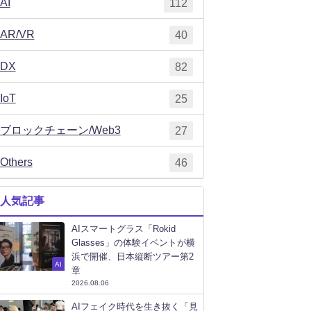
AI
112
AR/VR
40
DX
82
IoT
25
ブロックチェーン/Web3
27
Others
46
人気記事
AIスマートグラス「Rokid
Glasses」の体験イベントが横
浜で開催、日本縦断ツアー第2
AI
章
2026.08.06
AIフェイク時代を生き抜く「見