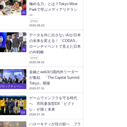
極める力」とは？Tokyo Mirai
Parkで学ぶメディアリテラシ
AI
ー
pickup
2026.08.03
データを外に出さないAIが日本
の未来を変える！「CODAS」
ローンチイベントで見えた日本
AI
のAI戦略
pickup
2026.08.02
金融とweb3の国内外リーダー
が集結 「The Capital Summit
Tokyo」開催
ブロックチェーン/W
2026.07.31
eb3
ゲームでインフラを守る時代
へ 市民参加型DX「ピクト
レ」が描く未来
DX
2026.07.28
ハローキティが目の前へ ブラ