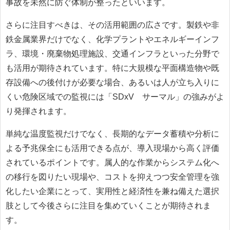
事故を未然に防ぐ体制が整ったといいます。
さらに注目すべきは、その活用範囲の広さです。製鉄や非
鉄金属業界だけでなく、化学プラントやエネルギーインフ
ラ、環境・廃棄物処理施設、交通インフラといった分野で
も活用が期待されています。特に大規模な平面構造物や既
存設備への後付けが必要な場合、あるいは人が立ち入りに
くい危険区域での監視には「SDxV®サーマル」の強みがよ
り発揮されます。
単純な温度監視だけでなく、長期的なデータ蓄積や分析に
よる予兆保全にも活用できる点が、導入現場から高く評価
されているポイントです。属人的な作業からシステム化へ
の移行を図りたい現場や、コストを抑えつつ安全管理を強
化したい企業にとって、実用性と経済性を兼ね備えた選択
肢として今後さらに注目を集めていくことが期待されま
す。