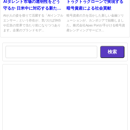
AIタレント市場の透明性をどう
トゥクトゥクローンで実現する
守るか 日米中に対応する新たな
暗号資産による社会貢献
ガバナンス基盤が始動
AIが人の姿を借りて活躍する「AIインフル
暗号資産の力を活かした新しい金融ソリ
エンサー」という存在が、気づけばSNS
ューションが、カンボジアで始動しまし
や広告の世界で当たり前になりつつあり
た。株式会社Apas Portが手がける暗号資
ます。企業のブランドモデ...
産レンディングサービス...
検索