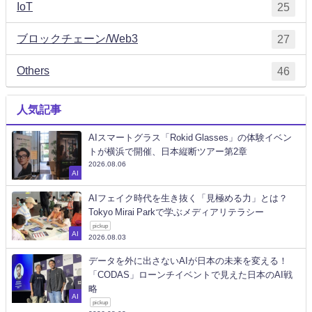
IoT
25
ブロックチェーン/Web3
27
Others
46
人気記事
AIスマートグラス「Rokid Glasses」の体験イベン
トが横浜で開催、日本縦断ツアー第2章
2026.08.06
AI
AIフェイク時代を生き抜く「見極める力」とは？
Tokyo Mirai Parkで学ぶメディアリテラシー
pickup
AI
2026.08.03
データを外に出さないAIが日本の未来を変える！
「CODAS」ローンチイベントで見えた日本のAI戦
略
AI
pickup