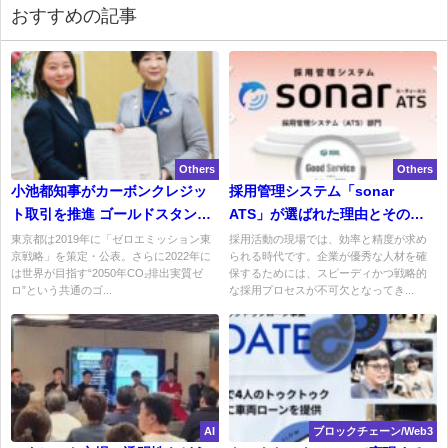
おすすめの記事
Others
Others
小池都知事がカーボンクレジッ
採用管理システム「sonar
ト取引を推進 ゴールドスタンダ
ATS」が選ばれた理由とその実
ード財団と覚書締結
力を徹底解剖！
東京都は2019年に「ゼロエミッション東
採用活動の現場では、効率と精度が求め
京戦略」を策定・公表。さらに2022年に
られる時代です。企業が優秀な人材を確
は世界が目指す“2050年CO₂排出実質ゼ
保するためには、スピーディかつ戦略的
ロ”という共通のゴ...
な採用プロセスが不可欠となってき...
AI
ブロックチェーン/Web3