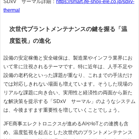
SDxV®サーマル詳細：
https://smart.jfe-shoji
-ele.co.jp/sdxv-
thermal
次世代プラントメンテナンスの鍵を握る「温
度監視」の進化
設備の安定稼働と安全確保は、製造業やインフラ業界にお
いて常に注視されるテーマです。特に近年は、人手不足や
設備の老朽化といった課題が重なり、これまでの手法だけ
では対応しきれない場面も増えています。そうした現場の
リアルな課題に向き合い、実用性と経済性の両面から新た
な解決策を提示する「SDxV®サーマル」のようなシステム
は、今後ますます重要性を増していくことでしょう。
JFE商事エレクトロニクスが進めるAIやIoTとの連携も含
め、温度監視を起点とした次世代のプラントメンテナンス