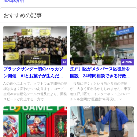
2026年5月7日
おすすめの記事
AI
AR/VR
ブラックサンダー初のハッカソ
江戸川区がメタバース区役所を
ン開催 AIとお菓子が生んだユ
開設 24時間相談できる行政の
ニークな開発アイデア
新しいかたち
AIの進化によって、ソフトウェア開発の現
「役所に行く」という当たり前の行動
場は大きく変わりつつあります。コード
が、大きく変わるかもしれません。東京
生成AIや自動化ツールの普及により、開発
都江戸川区で、インターネット上のバー
スピードが向上する一方で...
チャル空間に“区役所”を再現し、2...