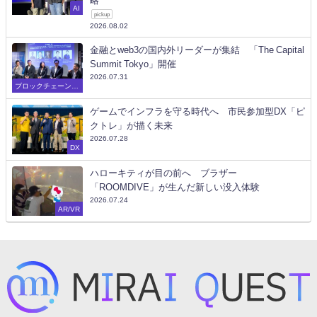
略
AI
pickup
2026.08.02
金融とweb3の国内外リーダーが集結 「The Capital
Summit Tokyo」開催
2026.07.31
ブロックチェーン/W
eb3
ゲームでインフラを守る時代へ 市民参加型DX「ピ
クトレ」が描く未来
2026.07.28
DX
ハローキティが目の前へ ブラザー
「ROOMDIVE」が生んだ新しい没入体験
2026.07.24
AR/VR