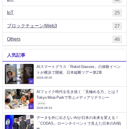
IoT
25
ブロックチェーン/Web3
27
Others
46
人気記事
AIスマートグラス「Rokid Glasses」の体験イベン
トが横浜で開催、日本縦断ツアー第2章
2026.08.06
AI
AIフェイク時代を生き抜く「見極める力」とは？
Tokyo Mirai Parkで学ぶメディアリテラシー
pickup
AI
2026.08.03
データを外に出さないAIが日本の未来を変える！
「CODAS」ローンチイベントで見えた日本のAI戦