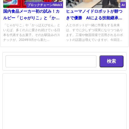
ブロックチェーン/Web3
AI
国内食品メーカー初の試み！カ
ヒューマノイドロボットが餅つ
ルビー「じゃがりこ」と「かっ
きで優勝 AIによる技能継承の
ぱえびせん」がNFTで登場！
可能性に注目
「じゃがりこ」や「かっぱえびせん」と
人とロボットが一緒に作業をする未来
いえば、多くの人に愛され続けている日
は、すでに少しずつ現実になりつつあり
本を代表するお菓子。そのお馴染みのス
ます。工場や物流現場で活用されるロボ
ナックが、2024年9月から新た...
ットの話題は増えていますが、今回注...
検索