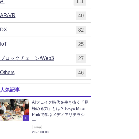
AI
111
AR/VR
40
DX
82
IoT
25
ブロックチェーン/Web3
27
Others
46
人気記事
AIフェイク時代を生き抜く「見
極める力」とは？Tokyo Mirai
Parkで学ぶメディアリテラシ
AI
ー
pickup
2026.08.03