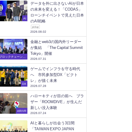
データを外に出さないAIが日本
の未来を変える！「CODAS」
ローンチイベントで見えた日本
AI
のAI戦略
pickup
2026.08.02
金融とweb3の国内外リーダー
が集結 「The Capital Summit
Tokyo」開催
ブロックチェーン/W
2026.07.31
eb3
ゲームでインフラを守る時代
へ 市民参加型DX「ピクト
レ」が描く未来
DX
2026.07.28
ハローキティが目の前へ ブラ
ザー「ROOMDIVE」が生んだ
新しい没入体験
AR/VR
2026.07.24
AIと暮らしが出会う3日間
「TAIWAN EXPO JAPAN