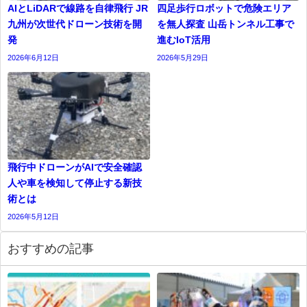
AIとLiDARで線路を自律飛行 JR
四足歩行ロボットで危険エリア
九州が次世代ドローン技術を開
を無人探査 山岳トンネル工事で
発
進むIoT活用
2026年6月12日
2026年5月29日
飛行中ドローンがAIで安全確認
人や車を検知して停止する新技
術とは
2026年5月12日
おすすめの記事