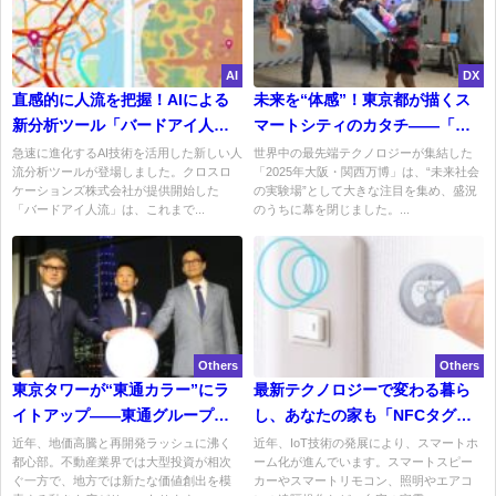
AI
DX
直感的に人流を把握！AIによる
未来を“体感”！東京都が描くス
新分析ツール「バードアイ人
マートシティのカタチ――「ス
流」が登場
マートシティフェスタ2025」
急速に進化するAI技術を活用した新しい人
世界中の最先端テクノロジーが集結した
流分析ツールが登場しました。クロスロ
「2025年大阪・関西万博」は、“未来社会
ケーションズ株式会社が提供開始した
の実験場”として大きな注目を集め、盛況
「バードアイ人流」は、これまで...
のうちに幕を閉じました。...
Others
Others
東京タワーが“東通カラー”にラ
最新テクノロジーで変わる暮ら
イトアップ――東通グループが
し、あなたの家も「NFCタグ」
目指す地方都市への事業展開
でスマート化しませんか？
近年、地価高騰と再開発ラッシュに沸く
近年、IoT技術の発展により、スマートホ
都心部。不動産業界では大型投資が相次
ーム化が進んでいます。スマートスピー
ぐ一方で、地方では新たな価値創出を模
カーやスマートリモコン、照明やエアコ