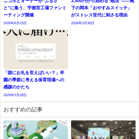
ニコボとオーナーが“ふるさ
3,500円から始める“眠活”――靴
と”に集う、宇都宮工場ファンミ
下の岡本「おやすみスイッチ」
ーティング開催
がストレス世代に刺さる理由
2026年6月23日
2026年3月30日
「誰にお礼を言えばいい？」卒
園の季節に考える保育現場への
感謝のかたち
2026年3月28日
おすすめの記事