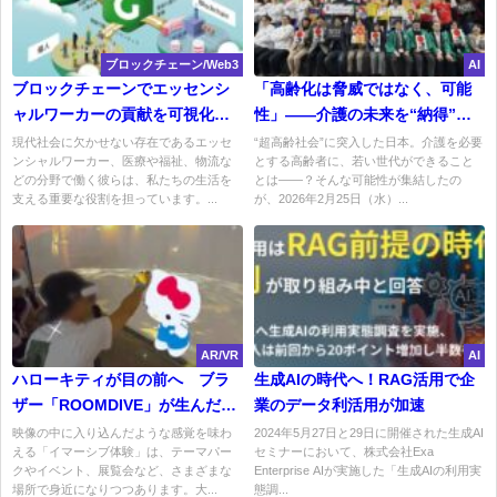
ブロックチェーン/Web3
AI
ブロックチェーンでエッセンシ
「高齢化は脅威ではなく、可能
ャルワーカーの貢献を可視化す
性」――介護の未来を“納得”へ
るChaintope Greenersの新たな
導く『International KAiGO
現代社会に欠かせない存在であるエッセ
“超高齢社会”に突入した日本。介護を必要
ンシャルワーカー、医療や福祉、物流な
とする高齢者に、若い世代ができること
試み
Festival 2026』
どの分野で働く彼らは、私たちの生活を
とは――？そんな可能性が集結したの
支える重要な役割を担っています。...
が、2026年2月25日（水）...
AR/VR
AI
ハローキティが目の前へ ブラ
生成AIの時代へ！RAG活用で企
ザー「ROOMDIVE」が生んだ新
業のデータ利活用が加速
しい没入体験
映像の中に入り込んだような感覚を味わ
2024年5月27日と29日に開催された生成AI
える「イマーシブ体験」は、テーマパー
セミナーにおいて、株式会社Exa
クやイベント、展覧会など、さまざまな
Enterprise AIが実施した「生成AIの利用実
場所で身近になりつつあります。大...
態調...