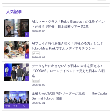
人気記事
AIスマートグラス「Rokid Glasses」の体験イベン
トが横浜で開催、日本縦断ツアー第2章
2026.08.06
AI
AIフェイク時代を生き抜く「見極める力」とは？
Tokyo Mirai Parkで学ぶメディアリテラシー
pickup
AI
2026.08.03
データを外に出さないAIが日本の未来を変える！
「CODAS」ローンチイベントで見えた日本のAI戦
略
AI
pickup
2026.08.02
金融とweb3の国内外リーダーが集結 「The Capital
Summit Tokyo」開催
2026.07.31
ブロックチェーン/W
eb3