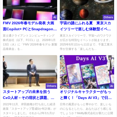
AI
Others
FMV 2026年春モデル発表 大画
宇宙の謎にふれる夏 東京スカ
面Copilot+ PCとSnapdragon搭
イツリーで楽しむ体験型イベン
載機で示したAIの現在地
ト「楽しんだもんがち宇宙展」
富士通クライアントコンピューティング
東京スカイツリーで、宇宙へのワクワク
株式会社（以下、FCCL）は、2026年1月
が広がる特別なイベントが始まります。
13日（火）に「FMV 2026年春モデル 新製
2025年8月1日から11日まで、千葉工業大
品発表会」を...
学が主催する「楽しんだも...
Others
AI
スタートアップの未来を担う
オリジナルキャラクターがもっ
CxO人材－その現状と課題、そ
と輝く！「Days AI V3」で日常
して新たな可能性
に彩りを
2022年11月、岸田政権が打ち出した経済
日常の風景がもっと華やかで、楽しいも
政策「スタートアップ育成5か年計画」が
のになるとしたら、あなたはどう感じる
スタートしました。それから2年3カ月が
でしょうか？Meltly株式会社が新たに公開