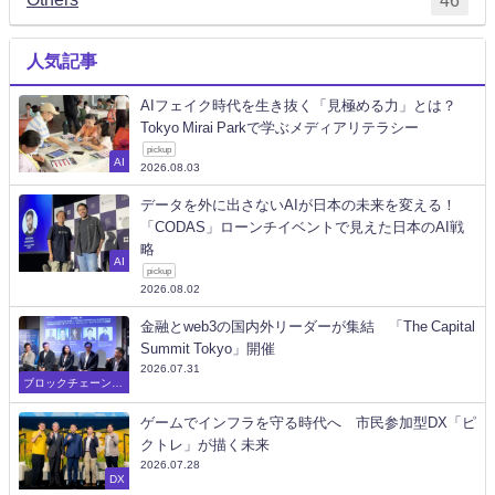
人気記事
AIフェイク時代を生き抜く「見極める力」とは？
Tokyo Mirai Parkで学ぶメディアリテラシー
pickup
AI
2026.08.03
データを外に出さないAIが日本の未来を変える！
「CODAS」ローンチイベントで見えた日本のAI戦
略
AI
pickup
2026.08.02
金融とweb3の国内外リーダーが集結 「The Capital
Summit Tokyo」開催
2026.07.31
ブロックチェーン/W
eb3
ゲームでインフラを守る時代へ 市民参加型DX「ピ
クトレ」が描く未来
2026.07.28
DX