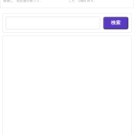
経過し、現在進行形でス...
した「Days AI V...
検索