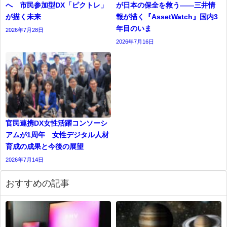
へ 市民参加型DX「ピクトレ」
が日本の保全を救う――三井情
が描く未来
報が描く『AssetWatch』国内3
年目のいま
2026年7月28日
2026年7月16日
官民連携DX女性活躍コンソーシ
アムが1周年 女性デジタル人材
育成の成果と今後の展望
2026年7月14日
おすすめの記事